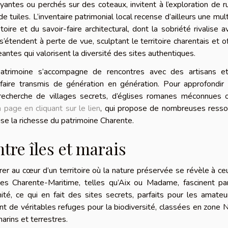
yantes ou perchés sur des coteaux, invitent à l’exploration de r
 tuiles. L’inventaire patrimonial local recense d’ailleurs une mul
oire et du savoir-faire architectural, dont la sobriété rivalise a
étendent à perte de vue, sculptant le territoire charentais et of
antes qui valorisent la diversité des sites authentiques.
patrimoine s’accompagne de rencontres avec des artisans e
-faire transmis de génération en génération. Pour approfondir
recherche de villages secrets, d’églises romanes méconnues 
la page en cliquant sur le lien
, qui propose de nombreuses resso
rise la richesse du patrimoine Charente.
re îles et marais
rer au cœur d’un territoire où la nature préservée se révèle à ce
îles Charente-Maritime, telles qu’Aix ou Madame, fascinent pa
té, ce qui en fait des sites secrets, parfaits pour les amate
tuent de véritables refuges pour la biodiversité, classées en zone 
rins et terrestres.