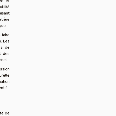
ée et
illité
aisant
atière
que.
faire
s. Les
si de
nt des
nnel.
ersion
urelle
nation
ntif.
ête de