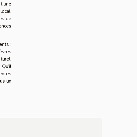
nt une
local.
les de
ences
ents :
Sèvres
turel,
 Qu’il
rentes
ous un