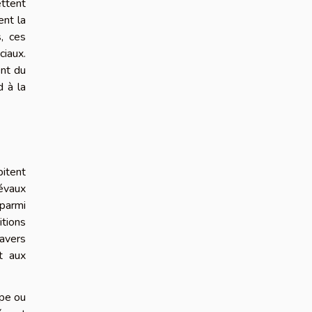
ettent
ent la
, ces
ciaux.
ent du
d à la
itent
évaux
 parmi
itions
ravers
nt aux
mpe ou