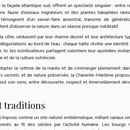
a façade atlantique sud, offrent un spectacle singulier : entre r
 une faune d’oiseaux migrateurs et des plantes halophiles rare
émoignent d’un savoir-faire ancestral, transmis de générati
tent d’observer la nature dans un silence presque méditatif.
 la côte, séduisent par leur charme discret et leur architecture ty
dégustations au bord de l’eau : chaque halte révèle une identité 
 Ici, les ostréiculteurs partagent volontiers leur quotidien, invitan
 et de la culture ostréicole.
, d’adopter le rythme de la marée et de s’immerger pleinement da
es secrets et de nature préservée, la Charente-Maritime propo
tout son sens, entre découverte, respect et émerveillement dev
 traditions
s’impose comme un site naturel emblématique, mêlant canaux si
nés au fil des siècles par l’activité humaine. Les bourgs r