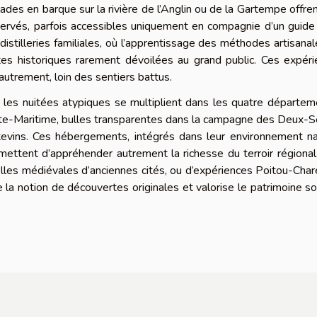
ades en barque sur la rivière de l’Anglin ou de la Gartempe offre
rvés, parfois accessibles uniquement en compagnie d’un guide 
istilleries familiales, où l’apprentissage des méthodes artisana
es historiques rarement dévoilées au grand public. Ces expéri
autrement, loin des sentiers battus.
, les nuitées atypiques se multiplient dans les quatre départem
nte-Maritime, bulles transparentes dans la campagne des Deux-
tevins. Ces hébergements, intégrés dans leur environnement na
ettent d’appréhender autrement la richesse du terroir régional.
nelles médiévales d’anciennes cités, ou d’expériences Poitou-Cha
 la notion de découvertes originales et valorise le patrimoine s