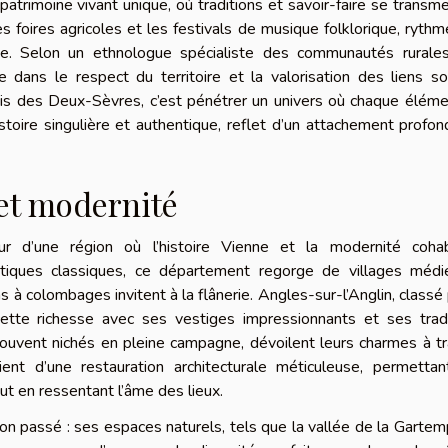
trimoine vivant unique, où traditions et savoir-faire se transm
es foires agricoles et les festivals de musique folklorique, rythm
rte. Selon un ethnologue spécialiste des communautés rurales
 dans le respect du territoire et la valorisation des liens so
geois des Deux-Sèvres, c’est pénétrer un univers où chaque élém
oire singulière et authentique, reflet d’un attachement profon
 et modernité
r d’une région où l’histoire Vienne et la modernité cohab
istiques classiques, ce département regorge de villages médi
 à colombages invitent à la flânerie. Angles-sur-l’Anglin, classé
 cette richesse avec ses vestiges impressionnants et ses trad
 souvent nichés en pleine campagne, dévoilent leurs charmes à t
cient d’une restauration architecturale méticuleuse, permetta
out en ressentant l’âme des lieux.
n passé : ses espaces naturels, tels que la vallée de la Garte