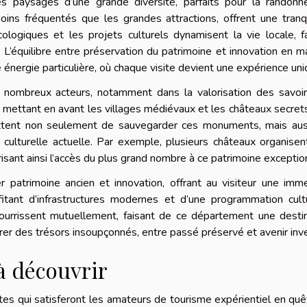
es paysages d’une grande diversité, parfaits pour la randonn
moins fréquentés que les grandes attractions, offrent une tranqu
cologiques et les projets culturels dynamisent la vie locale, f
 L’équilibre entre préservation du patrimoine et innovation en m
énergie particulière, où chaque visite devient une expérience uni
nombreux acteurs, notamment dans la valorisation des savoir-
s mettant en avant les villages médiévaux et les châteaux secret
mettent non seulement de sauvegarder ces monuments, mais aus
 culturelle actuelle. Par exemple, plusieurs châteaux organise
isant ainsi l’accès du plus grand nombre à ce patrimoine exceptio
 patrimoine ancien et innovation, offrant au visiteur une imm
fitant d’infrastructures modernes et d’une programmation cult
nourrissent mutuellement, faisant de ce département une desti
rer des trésors insoupçonnés, entre passé préservé et avenir inve
à découvrir
ites qui satisferont les amateurs de tourisme expérientiel en qu