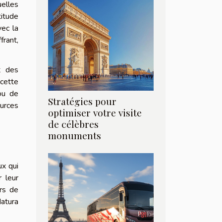
uelles
titude
vec la
frant,
t des
 cette
ou de
Stratégies pour
urces
optimiser votre visite
de célèbres
monuments
ux qui
r leur
urs de
Natura