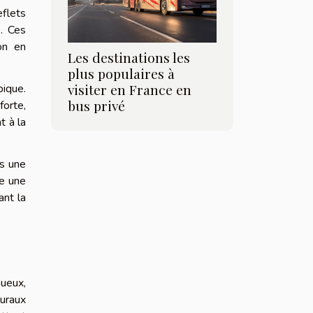
eflets
s. Ces
on en
Les destinations les
plus populaires à
visiter en France en
pique.
bus privé
forte,
t à la
ns une
se une
ant la
nueux,
uraux